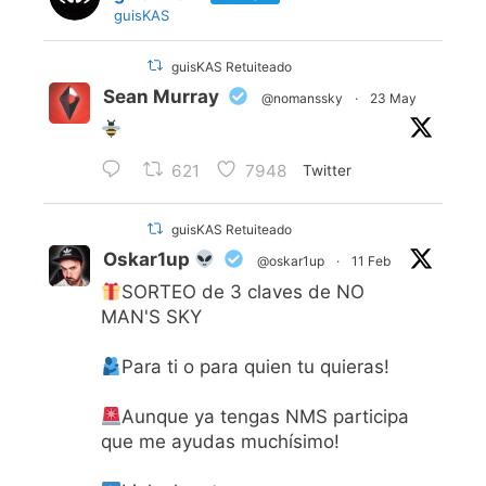
guisKAS
guisKAS Retuiteado
Sean Murray
@nomanssky
·
23 May
621
7948
Twitter
guisKAS Retuiteado
Oskar1up
@oskar1up
·
11 Feb
SORTEO de 3 claves de NO
MAN'S SKY
Para ti o para quien tu quieras!
Aunque ya tengas NMS participa
que me ayudas muchísimo!