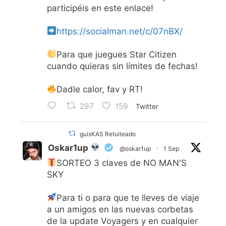
participéis en este enlace!
https://socialman.net/c/07nBX/
Para que juegues Star Citizen
cuando quieras sin límites de fechas!
Dadle calor, fav y RT!
297
159
Twitter
guisKAS Retuiteado
Oskar1up
@oskar1up
·
1 Sep
SORTEO 3 claves de NO MAN'S
SKY
Para ti o para que te lleves de viaje
a un amigos en las nuevas corbetas
de la update Voyagers y en cualquier