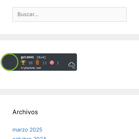
Buscar:
guisKAS
[0x4]
30
11
1
tryhackme.com
Archivos
marzo 2025
octubre 2024