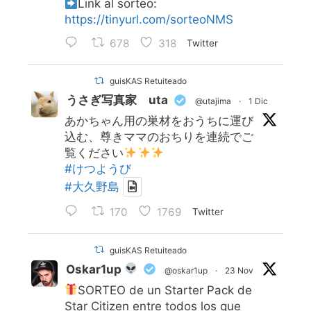
Link al sorteo:
https://tinyurl.com/sorteoNMS
678
318
Twitter
guisKAS Retuiteado
うさぎ写真家 uta
@utajima
·
1 Dic
あかちゃん用の巣材をおうちに運び
込む、尊きママのおちりを連続でご
覧ください
#けつようび
#大久野島
170
1769
Twitter
guisKAS Retuiteado
Oskar1up
@oskar1up
·
23 Nov
SORTEO de un Starter Pack de
Star Citizen entre todos los que