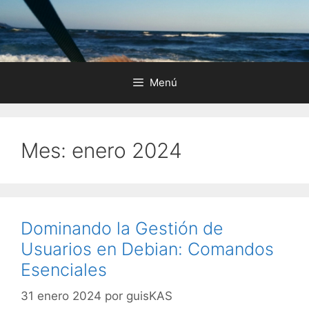
Saltar
al
contenido
Menú
Mes:
enero 2024
Dominando la Gestión de
Usuarios en Debian: Comandos
Esenciales
31 enero 2024
por
guisKAS