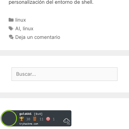
personalización del entorno de shell.
Categorías
linux
Etiquetas
AI
,
linux
Deja un comentario
Buscar:
guisKAS
[0x4]
30
11
1
tryhackme.com