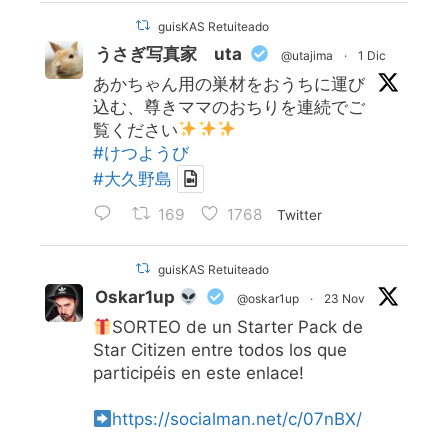
guisKAS Retuiteado
うさぎ写真家 uta
@utajima
·
1 Dic
あかちゃん用の巣材をおうちに運び
込む、尊きママのおちりを連続でご
覧ください
#けつようび
#大久野島
169
1768
Twitter
guisKAS Retuiteado
Oskar1up
@oskar1up
·
23 Nov
SORTEO de un Starter Pack de
Star Citizen entre todos los que
participéis en este enlace!
https://socialman.net/c/07nBX/