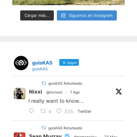
Cargar más...
Síguenos en Instagram
guisKAS
Seguir
guisKAS
guisKAS Retuiteado
Nixxi
@nivnixxi
·
7 Ago
I really want to know...
4
335
Twitter
guisKAS Retuiteado
Sean Murray
@nomanssky
·
23 May