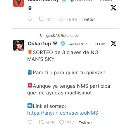
621
7948
Twitter
guisKAS Retuiteado
Oskar1up
@oskar1up
·
11 Feb
SORTEO de 3 claves de NO
MAN'S SKY
Para ti o para quien tu quieras!
Aunque ya tengas NMS participa
que me ayudas muchísimo!
Link al sorteo:
https://tinyurl.com/sorteoNMS
678
317
Twitter