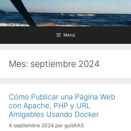
Saltar
al
contenido
Menú
Mes:
septiembre 2024
Cómo Publicar una Página Web
con Apache, PHP y URL
Amigables Usando Docker
4 septiembre 2024
por
guisKAS