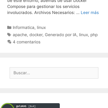
de este entorno, además de usar Docker
Compose para gestionar los servicios
involucrados. Archivos Necesarios: …
Leer más
Categorías
Informatica
,
linux
Etiquetas
apache
,
docker
,
Generado por IA
,
linux
,
php
4 comentarios
Buscar:
guisKAS
[0x4]