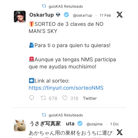
guisKAS Retuiteado
Oskar1up
@oskar1up
·
11 Feb
SORTEO de 3 claves de NO
MAN'S SKY
Para ti o para quien tu quieras!
Aunque ya tengas NMS participa
que me ayudas muchísimo!
Link al sorteo:
https://tinyurl.com/sorteoNMS
678
318
Twitter
guisKAS Retuiteado
うさぎ写真家 uta
@utajima
·
1 Dic
あかちゃん用の巣材をおうちに運び