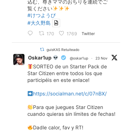
込む、尊きママのおちりを連続でご
覧ください
#けつようび
#大久野島
170
1769
Twitter
guisKAS Retuiteado
Oskar1up
@oskar1up
·
23 Nov
SORTEO de un Starter Pack de
Star Citizen entre todos los que
participéis en este enlace!
https://socialman.net/c/07nBX/
Para que juegues Star Citizen
cuando quieras sin límites de fechas!
Dadle calor, fav y RT!