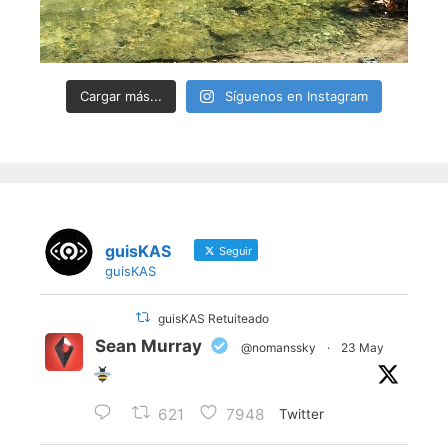
Cargar más...
Síguenos en Instagram
guisKAS
Seguir
guisKAS
guisKAS Retuiteado
Sean Murray
@nomanssky
·
23 May
621
7948
Twitter