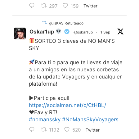
297
159
Twitter
guisKAS Retuiteado
Oskar1up
@oskar1up
·
1 Sep
SORTEO 3 claves de NO MAN'S
SKY
Para ti o para que te lleves de viaje
a un amigos en las nuevas corbetas
de la update Voyagers y en cualquier
plataforma!
▶Participa aquí!
https://socialman.net/c/CtHBL/
♥Fav y RT!
#nomanssky
#NoMansSkyVoyagers
1192
520
Twitter