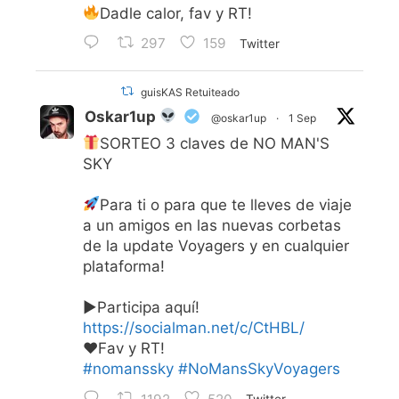
Dadle calor, fav y RT!
297
159
Twitter
guisKAS Retuiteado
Oskar1up
@oskar1up
·
1 Sep
SORTEO 3 claves de NO MAN'S
SKY
Para ti o para que te lleves de viaje
a un amigos en las nuevas corbetas
de la update Voyagers y en cualquier
plataforma!
▶Participa aquí!
https://socialman.net/c/CtHBL/
♥Fav y RT!
#nomanssky
#NoMansSkyVoyagers
Twitter