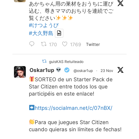
あかちゃん用の巣材をおうちに運び
込む、尊きママのおちりを連続でご
覧ください
#けつようび
#大久野島
170
1769
Twitter
guisKAS Retuiteado
Oskar1up
@oskar1up
·
23 Nov
SORTEO de un Starter Pack de
Star Citizen entre todos los que
participéis en este enlace!
https://socialman.net/c/07nBX/
Para que juegues Star Citizen
cuando quieras sin límites de fechas!