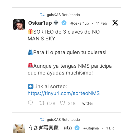
guisKAS Retuiteado
Oskar1up
@oskar1up
·
11 Feb
SORTEO de 3 claves de NO
MAN'S SKY
Para ti o para quien tu quieras!
Aunque ya tengas NMS participa
que me ayudas muchísimo!
Link al sorteo:
https://tinyurl.com/sorteoNMS
678
318
Twitter
guisKAS Retuiteado
うさぎ写真家 uta
@utajima
·
1 Dic