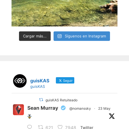
Cargar más...
Síguenos en Instagram
guisKAS
Seguir
guisKAS
guisKAS Retuiteado
Sean Murray
@nomanssky
·
23 May
621
7948
Twitter