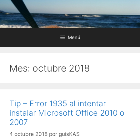
Saltar
al
contenido
Menú
Mes:
octubre 2018
Tip – Error 1935 al intentar
instalar Microsoft Office 2010 o
2007
4 octubre 2018
por
guisKAS