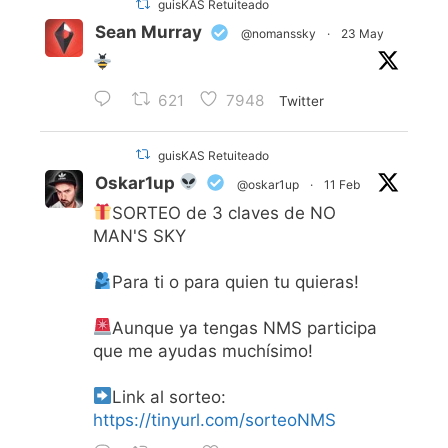
guisKAS Retuiteado
Sean Murray
@nomanssky
·
23 May
621
7948
Twitter
guisKAS Retuiteado
Oskar1up
@oskar1up
·
11 Feb
SORTEO de 3 claves de NO
MAN'S SKY
Para ti o para quien tu quieras!
Aunque ya tengas NMS participa
que me ayudas muchísimo!
Link al sorteo:
https://tinyurl.com/sorteoNMS