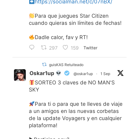
https://socialman.net/c/07nBX/
Para que juegues Star Citizen
cuando quieras sin límites de fechas!
Dadle calor, fav y RT!
297
159
Twitter
guisKAS Retuiteado
Oskar1up
@oskar1up
·
1 Sep
SORTEO 3 claves de NO MAN'S
SKY
Para ti o para que te lleves de viaje
a un amigos en las nuevas corbetas
de la update Voyagers y en cualquier
plataforma!