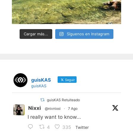
Cargar más...
Síguenos en Instagram
guisKAS
Seguir
guisKAS
guisKAS Retuiteado
Nixxi
@nivnixxi
·
7 Ago
I really want to know...
4
335
Twitter