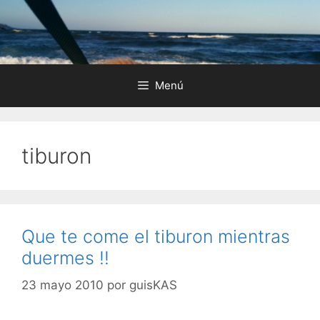
Saltar
al
contenido
Menú
tiburon
Que te come el tiburon mientras
duermes !!
23 mayo 2010
por
guisKAS