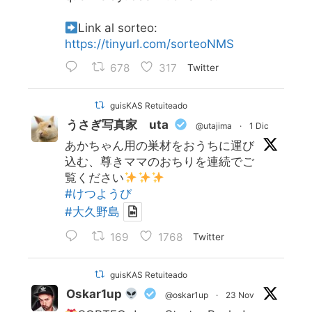
Link al sorteo:
https://tinyurl.com/sorteoNMS
678
317
Twitter
guisKAS Retuiteado
うさぎ写真家 uta
@utajima
·
1 Dic
あかちゃん用の巣材をおうちに運び
込む、尊きママのおちりを連続でご
覧ください
#けつようび
#大久野島
169
1768
Twitter
guisKAS Retuiteado
Oskar1up
@oskar1up
·
23 Nov