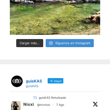
Cargar más...
Síguenos en Instagram
guisKAS
Seguir
guisKAS
guisKAS Retuiteado
Nixxi
@nivnixxi
·
7 Ago