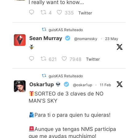
I really want to know...
4
335
Twitter
guisKAS Retuiteado
Sean Murray
@nomanssky
·
23 May
621
7948
Twitter
guisKAS Retuiteado
Oskar1up
@oskar1up
·
11 Feb
SORTEO de 3 claves de NO
MAN'S SKY
Para ti o para quien tu quieras!
Aunque ya tengas NMS participa
que me ayudas muchísimo!