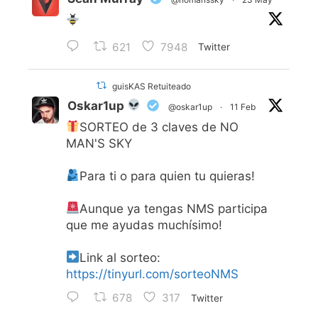
621
7948
Twitter
guisKAS Retuiteado
Oskar1up
@oskar1up
·
11 Feb
SORTEO de 3 claves de NO
MAN'S SKY
Para ti o para quien tu quieras!
Aunque ya tengas NMS participa
que me ayudas muchísimo!
Link al sorteo:
https://tinyurl.com/sorteoNMS
678
317
Twitter