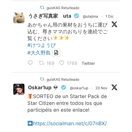
guisKAS Retuiteado
うさぎ写真家 uta
@utajima
·
1 Dic
あかちゃん用の巣材をおうちに運び
込む、尊きママのおちりを連続でご
覧ください
#けつようび
#大久野島
169
1768
Twitter
guisKAS Retuiteado
Oskar1up
@oskar1up
·
23 Nov
SORTEO de un Starter Pack de
Star Citizen entre todos los que
participéis en este enlace!
https://socialman.net/c/07nBX/