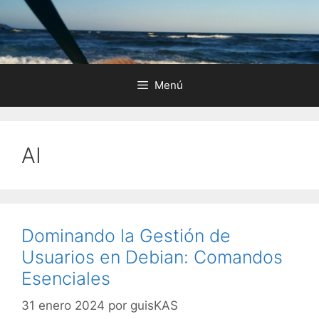
Saltar
al
contenido
Menú
AI
Dominando la Gestión de
Usuarios en Debian: Comandos
Esenciales
31 enero 2024
por
guisKAS