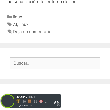
personalización del entorno de shell.
Categorías
linux
Etiquetas
AI
,
linux
Deja un comentario
Buscar:
guisKAS
[0x4]
30
11
1
tryhackme.com