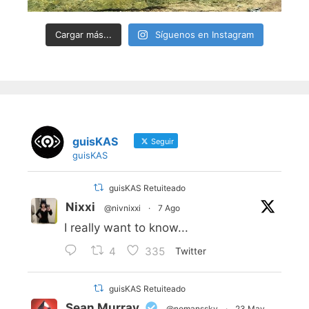
Cargar más...
Síguenos en Instagram
guisKAS
Seguir
guisKAS
guisKAS Retuiteado
Nixxi
@nivnixxi
·
7 Ago
I really want to know...
4
335
Twitter
guisKAS Retuiteado
Sean Murray
@nomanssky
·
23 May