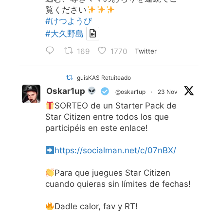
覧ください
#けつようび
#大久野島
169
1770
Twitter
guisKAS Retuiteado
Oskar1up
@oskar1up
·
23 Nov
SORTEO de un Starter Pack de
Star Citizen entre todos los que
participéis en este enlace!
https://socialman.net/c/07nBX/
Para que juegues Star Citizen
cuando quieras sin límites de fechas!
Dadle calor, fav y RT!