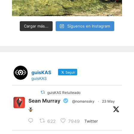
Cargar más...
Síguenos en Instagram
guisKAS
Seguir
guisKAS
guisKAS Retuiteado
Sean Murray
@nomanssky
·
23 May
622
7949
Twitter