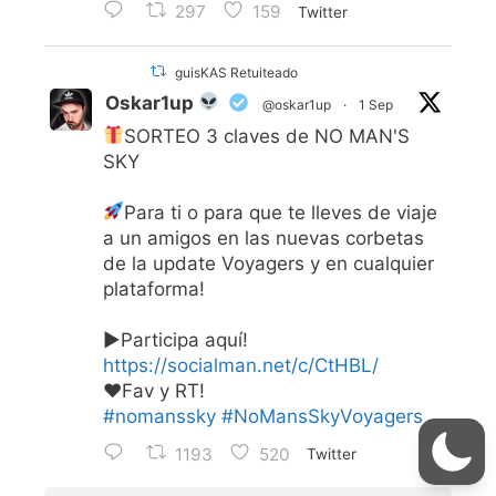
297
159
Twitter
guisKAS Retuiteado
Oskar1up
@oskar1up
·
1 Sep
SORTEO 3 claves de NO MAN'S
SKY
Para ti o para que te lleves de viaje
a un amigos en las nuevas corbetas
de la update Voyagers y en cualquier
plataforma!
▶Participa aquí!
https://socialman.net/c/CtHBL/
♥Fav y RT!
#nomanssky
#NoMansSkyVoyagers
1193
520
Twitter