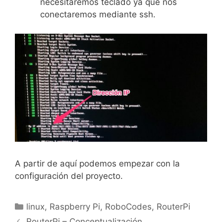
necesitaremos teclado ya que nos
conectaremos mediante ssh.
A partir de aquí podemos empezar con la
configuración del proyecto.
Categorías
linux
,
Raspberry Pi
,
RoboCodes
,
RouterPi
RouterPi – Conceptualización