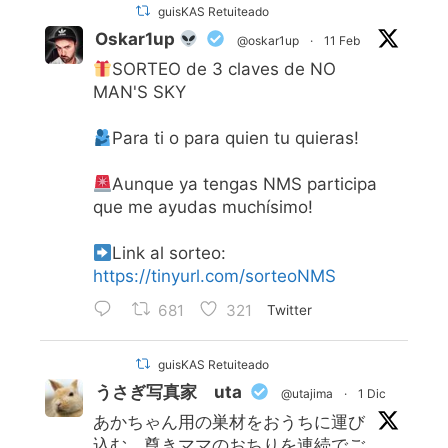
guisKAS Retuiteado
Oskar1up
@oskar1up
·
11 Feb
SORTEO de 3 claves de NO
MAN'S SKY
Para ti o para quien tu quieras!
Aunque ya tengas NMS participa
que me ayudas muchísimo!
Link al sorteo:
https://tinyurl.com/sorteoNMS
681
321
Twitter
guisKAS Retuiteado
うさぎ写真家 uta
@utajima
·
1 Dic
あかちゃん用の巣材をおうちに運び
込む、尊きママのおちりを連続でご