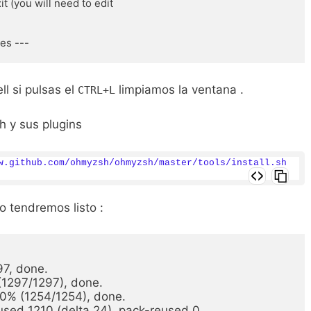
ll si pulsas el
limpiamos la ventana .
CTRL+L
h y sus plugins
w.github.com/ohmyzsh/ohmyzsh/master/tools/install.sh 
o tendremos listo :
7, done.

1297/1297), done.

0% (1254/1254), done.

used 1210 (delta 24), pack-reused 0
