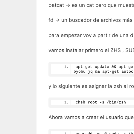
batcat -> es un cat pero que mues
fd -> un buscador de archivos más 
para empezar voy a partir de una di
vamos instalar primero el ZHS , SU
apt-get update && apt-ge
byobu jq && apt-get autoc
y lo siguiente es asignar la zsh al r
chsh root -s /bin/zsh
Ahora vamos a crear el usuario que
useradd -m -G sudo -s /b