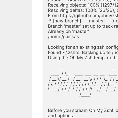
Receiving objects: 100% (1297/12
Resolving deltas: 100% (26/26), 
From https://github.com/ohmyzs
 * [new branch]      master     -> origin/master

Branch 'master' set up to track re
Already on 'master'

/home/guiskas

Looking for an existing zsh config.
Found ~/.zshrc. Backing up to /
Using the Oh My Zsh template file
         __                                     __

  ____  / /_     ____ ___  __  __   ____  _____/ /_

 / __ \/ __ \   / __ `__ \/ / / /  /_  / / ___/ __ \

/ /_/ / / / /  / / / / / / /_/ /    / /_(__  ) 
\____/_/ /_/  /_/ /_/ /_/\__, /    /___/_
                        /____/                       ....is now installed!

Before you scream Oh My Zsh! look
and options.
