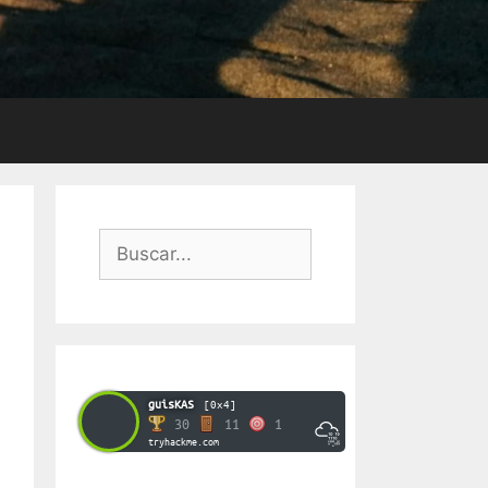
Buscar:
guisKAS
[0x4]
30
11
1
tryhackme.com