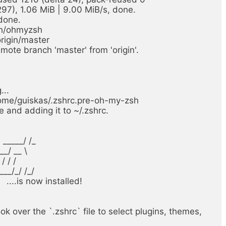
97), 1.06 MiB | 9.00 MiB/s, done.

done.

h/ohmyzsh

mote branch 'master' from 'origin'.

..

home/guiskas/.zshrc.pre-oh-my-zsh

 and adding it to ~/.zshrc.

/ / /

___/_/ /_/

 over the `.zshrc` file to select plugins, themes, 