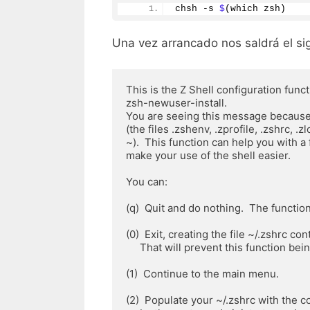
chsh -s 
$
(which zsh)
Una vez arrancado nos saldrá el sig
This is the Z Shell configuration funct
zsh-newuser-install.

You are seeing this message because 
(the files .zshenv, .zprofile, .zshrc, .zl
~).  This function can help you with a 
make your use of the shell easier.

You can:

(q)  Quit and do nothing.  The function
(0)  Exit, creating the file ~/.zshrc co
     That will prevent this function being run again.

(1)  Continue to the main menu.

(2)  Populate your ~/.zshrc with the