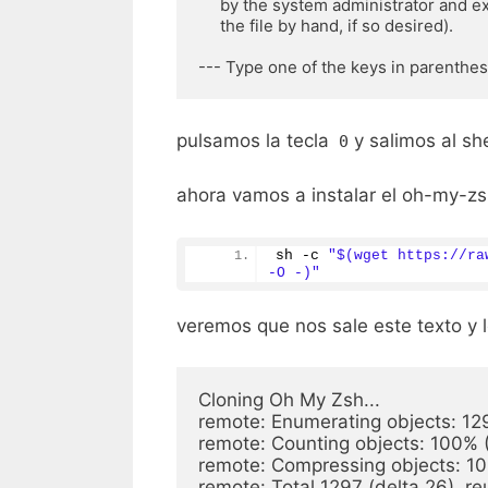
     by the system administrator and exit (you will need to edit

     the file by hand, if so desired).

pulsamos la tecla
y salimos al she
0
ahora vamos a instalar el oh-my-zs
sh -c 
"$(wget https://ra
-O -)"
veremos que nos sale este texto y l
Cloning Oh My Zsh...

remote: Enumerating objects: 129
remote: Counting objects: 100% (
remote: Compressing objects: 10
remote: Total 1297 (delta 26), re