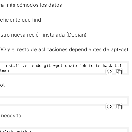
tra más cómodos los datos
eficiente que find
stro nueva recién instalada (Debian)
DO y el resto de aplicaciones dependientes de apt-get
t install zsh sudo git wget unzip feh fonts-hack-ttf 
lean
oot
 necesito:
in/zsh guiskas