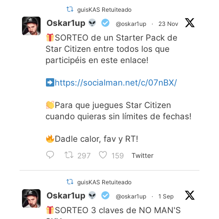
guisKAS Retuiteado
Oskar1up
@oskar1up
·
23 Nov
SORTEO de un Starter Pack de
Star Citizen entre todos los que
participéis en este enlace!
https://socialman.net/c/07nBX/
Para que juegues Star Citizen
cuando quieras sin límites de fechas!
Dadle calor, fav y RT!
297
159
Twitter
guisKAS Retuiteado
Oskar1up
@oskar1up
·
1 Sep
SORTEO 3 claves de NO MAN'S