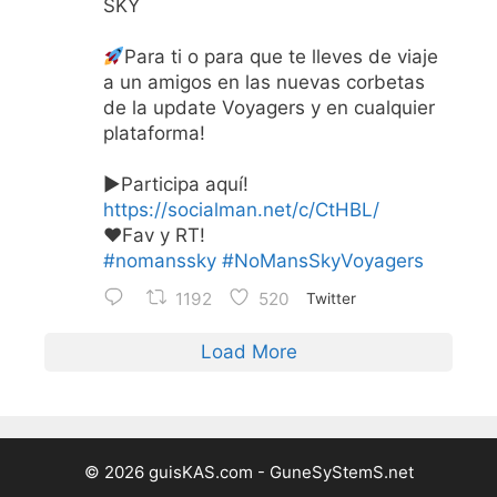
SKY
Para ti o para que te lleves de viaje
a un amigos en las nuevas corbetas
de la update Voyagers y en cualquier
plataforma!
▶Participa aquí!
https://socialman.net/c/CtHBL/
♥Fav y RT!
#nomanssky
#NoMansSkyVoyagers
1192
520
Twitter
Load More
© 2026 guisKAS.com - GuneSyStemS.net