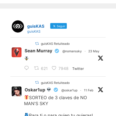
guisKAS
Seguir
guisKAS
guisKAS Retuiteado
Sean Murray
@nomanssky
·
23 May
621
7948
Twitter
guisKAS Retuiteado
Oskar1up
@oskar1up
·
11 Feb
SORTEO de 3 claves de NO
MAN'S SKY
Para ti o para quien tu quieras!