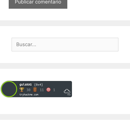
Buscar:
guisKAS
[0x4]
30
11
1
tryhackme.com