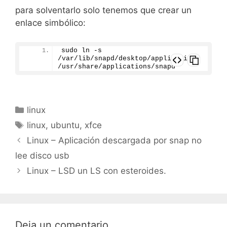
para solventarlo solo tenemos que crear un
enlace simbólico:
sudo ln -s 
/var/lib/snapd/desktop/applications 
/usr/share/applications/snapd
Categorías
linux
Etiquetas
linux
,
ubuntu
,
xfce
Linux – Aplicación descargada por snap no
lee disco usb
Linux – LSD un LS con esteroides.
Deja un comentario