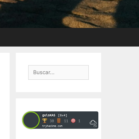
Buscar:
guisKAS
[0x4]
30
11
1
tryhackme.com