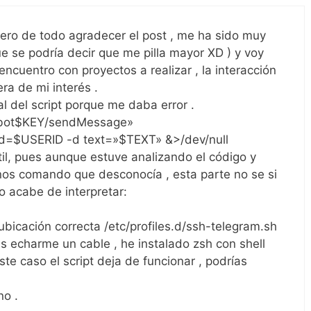
ero de todo agradecer el post , me ha sido muy
ue se podría decir que me pilla mayor XD ) y voy
cuentro con proyectos a realizar , la interacción
ra de mi interés .
al del script porque me daba error .
g/bot$KEY/sendMessage»
id=$USERID -d text=»$TEXT» &>/dev/null
il, pues aunque estuve analizando el código y
os comando que desconocía , esta parte no se si
o acabe de interpretar:
 ubicación correcta /etc/profiles.d/ssh-telegram.sh
as echarme un cable , he instalado zsh con shell
te caso el script deja de funcionar , podrías
no .