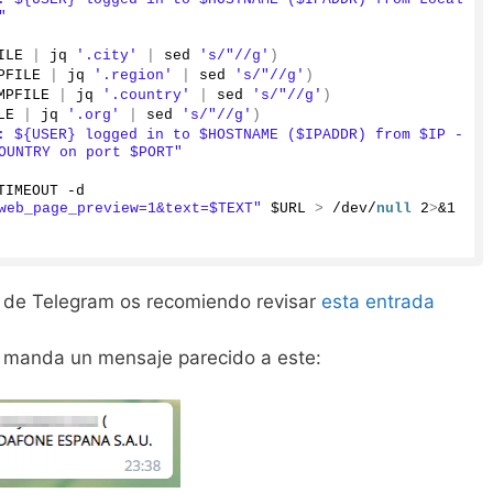
"
ILE 
|
 jq 
'.city'
|
 sed 
's/"//g'
)
PFILE 
|
 jq 
'.region'
|
 sed 
's/"//g'
)
MPFILE 
|
 jq 
'.country'
|
 sed 
's/"//g'
)
LE 
|
 jq 
'.org'
|
 sed 
's/"//g'
)
: ${USER} logged in to $HOSTNAME ($IPADDR) from $IP - 
OUNTRY on port $PORT"
    curl -s --max-time $TIMEOUT -d 
web_page_preview=1&text=$TEXT"
 $URL 
>
 /dev/
null
2
>
&
1
ey de Telegram os recomiendo revisar
esta entrada
s manda un mensaje parecido a este: