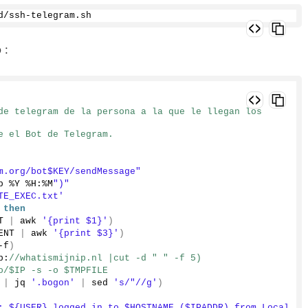
d
/ssh-telegram.
sh
 :
de telegram de la persona a la que le llegan los 
e el Bot de Telegram.
m.org/bot$KEY/sendMessage"
b %Y %H:%M
")"
TE_EXEC.txt'
 
then
T 
|
 awk 
'{print $1}'
)
ENT 
|
 awk 
'{print $3}'
)
-f
)
p:
//whatismijnip.nl |cut -d " " -f 5)
o/$IP -s -o $TMPFILE
 
|
 jq 
'.bogon'
|
 sed 
's/"//g'
)
: ${USER} logged in to $HOSTNAME ($IPADDR) from Local 