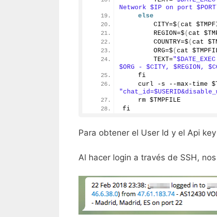
Network $IP on port $PORT
else
        CITY=$
(
cat $TMPF
        REGION=$
(
cat $TM
        COUNTRY=$
(
cat $T
        ORG=$
(
cat $TMPFI
        TEXT=
"$DATE_EXEC
$ORG - $CITY, $REGION, $C
    fi
"chat_id=$USERID&disable_
    rm $TMPFILE
fi
Para obtener el User Id y el Api k
Al hacer login a través de SSH, no