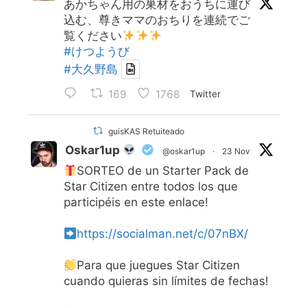
あかちゃん用の巣材をおうちに運び
込む、尊きママのおちりを連続でご
覧ください
#けつようび
#大久野島
169
1768
Twitter
guisKAS Retuiteado
Oskar1up
@oskar1up
·
23 Nov
SORTEO de un Starter Pack de
Star Citizen entre todos los que
participéis en este enlace!
https://socialman.net/c/07nBX/
Para que juegues Star Citizen
cuando quieras sin límites de fechas!