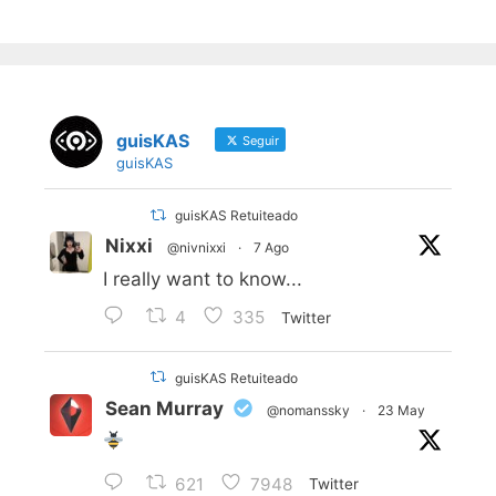
guisKAS
Seguir
guisKAS
guisKAS Retuiteado
Nixxi
@nivnixxi
·
7 Ago
I really want to know...
4
335
Twitter
guisKAS Retuiteado
Sean Murray
@nomanssky
·
23 May
621
7948
Twitter