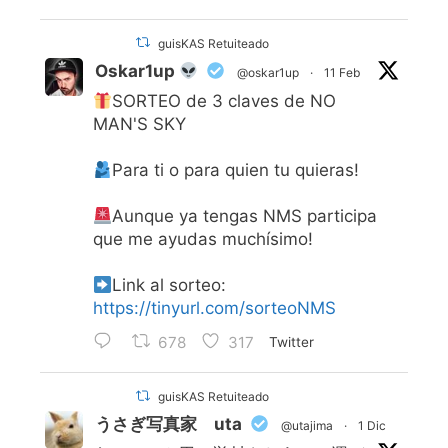
guisKAS Retuiteado
Oskar1up
@oskar1up
·
11 Feb
SORTEO de 3 claves de NO
MAN'S SKY
Para ti o para quien tu quieras!
Aunque ya tengas NMS participa
que me ayudas muchísimo!
Link al sorteo:
https://tinyurl.com/sorteoNMS
678
317
Twitter
guisKAS Retuiteado
うさぎ写真家 uta
@utajima
·
1 Dic