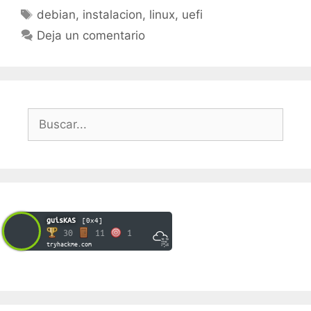
Etiquetas
debian
,
instalacion
,
linux
,
uefi
Deja un comentario
Buscar:
guisKAS
[0x4]
30
11
1
tryhackme.com