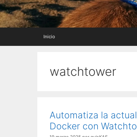
Inicio
watchtower
Automatiza la actua
Docker con Watcht
19 marzo 2025
por
guisKAS