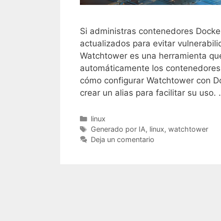
Si administras contenedores Docke
actualizados para evitar vulnerabi
Watchtower es una herramienta que 
automáticamente los contenedores s
cómo configurar Watchtower con D
crear un alias para facilitar su uso.
Categorías
linux
Etiquetas
Generado por IA
,
linux
,
watchtower
Deja un comentario