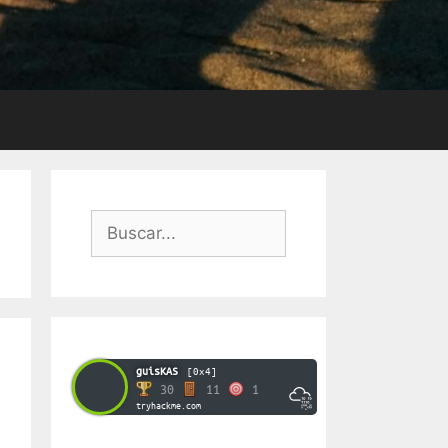
Buscar:
guisKAS
[0x4]
30
11
1
tryhackme.com